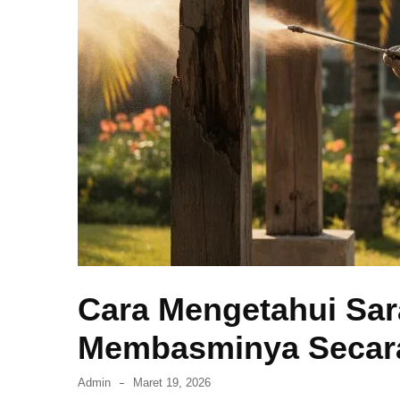
dan
Membasminya
Secara
Efektif
di
Rumah
Cara
Mendapatkan
Visa
Tinggal
di
Jepang
Cara Mengetahui Sa
Cara
Transfer
Membasminya Secara
m-
Banking
Admin
Maret 19, 2026
BCA