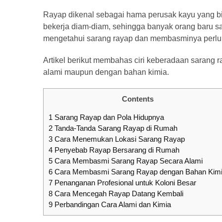
ke
Rayap dikenal sebagai hama perusak kayu yang bi
SeaBank
bekerja diam-diam, sehingga banyak orang baru s
Terbaru
mengetahui sarang rayap dan membasminya perlu 
Pinjaman
Artikel berikut membahas ciri keberadaan sarang r
BRI
alami maupun dengan bahan kimia.
200
Juta
Contents
Dengan
KUR,
1
Sarang Rayap dan Pola Hidupnya
Bunga
2
Tanda-Tanda Sarang Rayap di Rumah
&
3
Cara Menemukan Lokasi Sarang Rayap
4
Penyebab Rayap Bersarang di Rumah
Simulasi
5
Cara Membasmi Sarang Rayap Secara Alami
6
Cara Membasmi Sarang Rayap dengan Bahan Kim
7
Penanganan Profesional untuk Koloni Besar
MOST
8
Cara Mencegah Rayap Datang Kembali
USED
9
Perbandingan Cara Alami dan Kimia
CATEGORIES