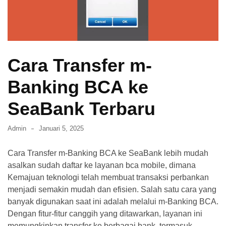
dan
Membasminya
Secara
Efektif
di
Cara Transfer m-
Rumah
Banking BCA ke
Cara
SeaBank Terbaru
Mendapatkan
Visa
Tinggal
Admin
Januari 5, 2025
di
Jepang
Cara Transfer m-Banking BCA ke SeaBank lebih mudah
asalkan sudah daftar ke layanan bca mobile, dimana
Cara
Kemajuan teknologi telah membuat transaksi perbankan
Transfer
menjadi semakin mudah dan efisien. Salah satu cara yang
m-
banyak digunakan saat ini adalah melalui m-Banking BCA.
Banking
Dengan fitur-fitur canggih yang ditawarkan, layanan ini
BCA
memungkinkan transfer ke berbagai bank, termasuk