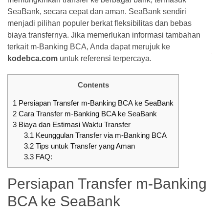
ke
SeaBank, secara cepat dan aman. SeaBank sendiri
SeaBank
menjadi pilihan populer berkat fleksibilitas dan bebas
Terbaru
biaya transfernya. Jika memerlukan informasi tambahan
terkait m-Banking BCA, Anda dapat merujuk ke
Pinjaman
kodebca.com
untuk referensi terpercaya.
BRI
200
Contents
Juta
Dengan
1
Persiapan Transfer m-Banking BCA ke SeaBank
KUR,
2
Cara Transfer m-Banking BCA ke SeaBank
3
Biaya dan Estimasi Waktu Transfer
Bunga
3.1
Keunggulan Transfer via m-Banking BCA
&
3.2
Tips untuk Transfer yang Aman
Simulasi
3.3
FAQ:
Persiapan Transfer
m-Banking
MOST
USED
BCA ke SeaBank
CATEGORIES