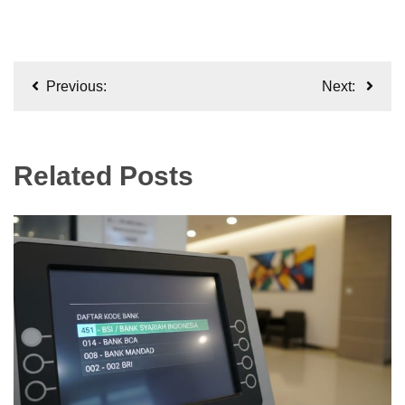
Navigasi
Previous:
Next:
pos
Related Posts