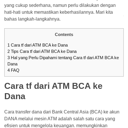
yang cukup sederhana, namun perlu dilakukan dengan
ke
hati-hati untuk memastikan keberhasilannya. Mari kita
SeaBank
bahas langkah-langkahnya.
Terbaru
Pinjaman
Contents
BRI
1
Cara tf dari ATM BCA ke Dana
200
2
Tips Cara tf dari ATM BCA ke Dana
Juta
3
Hal yang Perlu Dipahami tentang Cara tf dari ATM BCA ke
Dengan
Dana
KUR,
4
FAQ
Bunga
&
Cara tf dari ATM BCA ke
Simulasi
Dana
MOST
Cara transfer dana dari Bank Central Asia (BCA) ke akun
USED
CATEGORIES
DANA melalui mesin ATM adalah salah satu cara yang
efisien untuk mengelola keuangan. memungkinkan