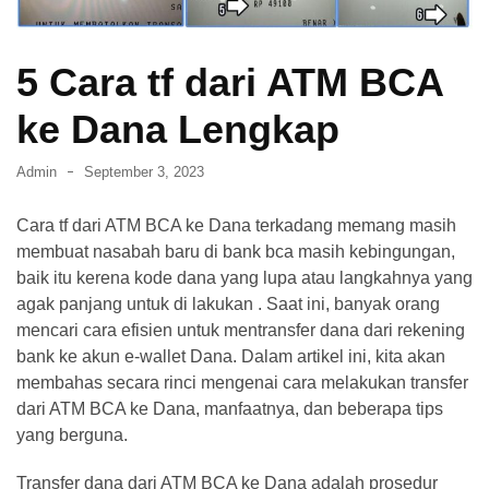
dan
Membasminya
5 Cara tf dari ATM BCA
Secara
Efektif
ke Dana Lengkap
di
Rumah
Admin
September 3, 2023
Cara
Cara tf dari ATM BCA ke Dana terkadang memang masih
Mendapatkan
membuat nasabah baru di bank bca masih kebingungan,
Visa
baik itu kerena kode dana yang lupa atau langkahnya yang
Tinggal
agak panjang untuk di lakukan . Saat ini, banyak orang
di
mencari cara efisien untuk mentransfer dana dari rekening
Jepang
bank ke akun e-wallet Dana. Dalam artikel ini, kita akan
Cara
membahas secara rinci mengenai cara melakukan transfer
Transfer
dari ATM BCA ke Dana, manfaatnya, dan beberapa tips
m-
yang berguna.
Banking
Transfer dana dari ATM BCA ke Dana adalah prosedur
BCA