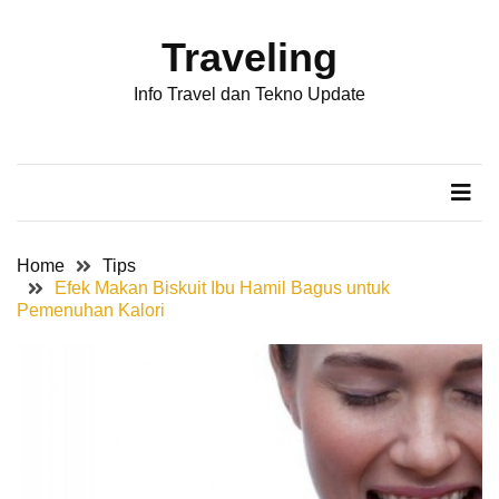
Skip
Skip
to
to
Traveling
content
content
POS-
Info Travel dan Tekno Update
POS
TERBARU
Cara
Cek
Kode
Bank
Home
Tips
BSI
Efek Makan Biskuit Ibu Hamil Bagus untuk
di
Pemenuhan Kalori
ATM
Termudah
Cara
Mengetahui
Sarang
Rayap