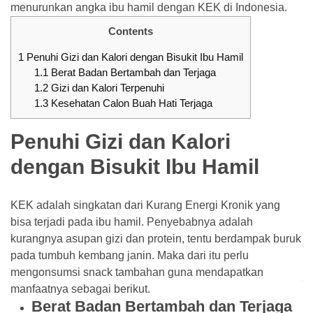
menurunkan angka ibu hamil dengan KEK di Indonesia.
ke
SeaBank
Contents
Terbaru
1
Penuhi Gizi dan Kalori dengan Bisukit Ibu Hamil
1.1
Berat Badan Bertambah dan Terjaga
Pinjaman
1.2
Gizi dan Kalori Terpenuhi
BRI
1.3
Kesehatan Calon Buah Hati Terjaga
200
Juta
Penuhi Gizi dan Kalori
Dengan
dengan Bisukit Ibu Hamil
KUR,
Bunga
&
KEK adalah singkatan dari Kurang Energi Kronik yang
Simulasi
bisa terjadi pada ibu hamil. Penyebabnya adalah
kurangnya asupan gizi dan protein, tentu berdampak buruk
pada tumbuh kembang janin. Maka dari itu perlu
MOST
mengonsumsi snack tambahan guna mendapatkan
USED
manfaatnya sebagai berikut.
CATEGORIES
Berat Badan Bertambah dan Terjaga