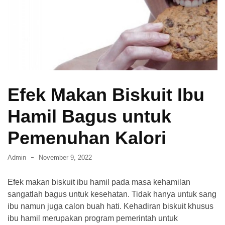
dan
Membasminya
Secara
Efektif
di
Rumah
Efek Makan Biskuit Ibu
Cara
Mendapatkan
Hamil Bagus untuk
Visa
Tinggal
Pemenuhan Kalori
di
Jepang
Admin
November 9, 2022
Cara
Efek makan biskuit ibu hamil pada masa kehamilan
Transfer
sangatlah bagus untuk kesehatan. Tidak hanya untuk sang
m-
ibu namun juga calon buah hati. Kehadiran biskuit khusus
Banking
ibu hamil merupakan program pemerintah untuk
BCA