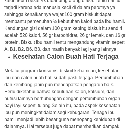
kalori lebih besar 4x dibanding orang biasa. Tentu hal itu
terjadi karena ada manusia kecil di dalam perutnya ya
sehingga kenaikannya wajar.100 gram biskuit dapat
membantu pemenuhan ⅓ kebutuhan kalori pada ibu hamil.
Kandungan gizi dalam 100 gram keping biskuit itu sendiri
adalah 520 kalori, 56 gr karbohidrat, 26 gr lemak, dan 16 gr
protein. Biskuit ibu hamil tentu mengandung vitamin seperti
A, B1, B2, B6, B3, dan masih banyak lagi yang lainnya.
Kesehatan Calon Buah Hati Terjaga
Melalui program konsumsi biskuit kehamilan, kesehatan
ibu dan calon buah hati sudah pasti terjaga. Pertumbuhan
dan kembang janin pun mendapatkan pengaruh baik.
Perlu diketahui bahwa kebutuhan kalori, kalsium, dan
nutrisi lainnya berhubungan dengan pertumbuhan organ
bayi layi seperti tulang.Selain itu, pada aspek kesehatan
ibu pun meningkat dalam segi kebugaran. Tenaga ibu
hamil menjadi lebih besar guna menopang kehidupan di
dalamnya. Hal tersebut juga dapat memberikan dampak