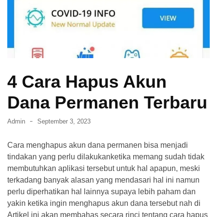
dan
Membasminya
Secara
Efektif
di
Rumah
4 Cara Hapus Akun
Cara
Dana Permanen Terbaru
Mendapatkan
Visa
Admin
September 3, 2023
Tinggal
di
Cara menghapus akun dana permanen bisa menjadi
Jepang
tindakan yang perlu dilakukanketika memang sudah tidak
membutuhkan aplikasi tersebut untuk hal apapun, meski
Cara
terkadang banyak alasan yang mendasari hal ini namun
Transfer
perlu diperhatikan hal lainnya supaya lebih paham dan
m-
yakin ketika ingin menghapus akun dana tersebut nah di
Banking
Artikel ini akan membahas secara rinci tentang cara hapus
BCA