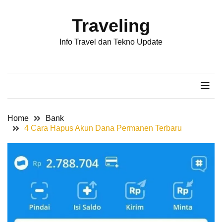
Skip
Skip
to
to
Traveling
content
content
POS-
Info Travel dan Tekno Update
POS
TERBARU
Cara
Cek
Kode
Bank
Home
Bank
BSI
4 Cara Hapus Akun Dana Permanen Terbaru
di
ATM
Termudah
Cara
Mengetahui
Sarang
Rayap