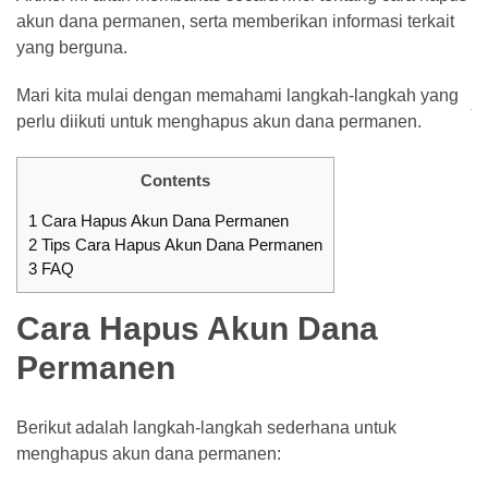
akun dana permanen, serta memberikan informasi terkait
ke
yang berguna.
SeaBank
Terbaru
Mari kita mulai dengan memahami langkah-langkah yang
perlu diikuti untuk menghapus akun dana permanen.
Pinjaman
BRI
200
Contents
Juta
1
Cara Hapus Akun Dana Permanen
Dengan
2
Tips Cara Hapus Akun Dana Permanen
KUR,
3
FAQ
Bunga
&
Cara Hapus Akun Dana
Simulasi
Permanen
MOST
Berikut adalah langkah-langkah sederhana untuk
USED
CATEGORIES
menghapus akun dana permanen: