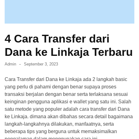
dan
Membasminya
Secara
Efektif
4 Cara Transfer dari
di
Rumah
Dana ke Linkaja Terbaru
Cara
Mendapatkan
Admin
September 3, 2023
Visa
Tinggal
Cara Transfer dari Dana ke Linkaja ada 2 langkah basic
di
yang perlu di pahami dengan benar supaya proses
Jepang
transaksi berjalan dengan benar serta terlaksana sesuai
keinginan pengguna aplikasi e wallet yang satu ini. Salah
Cara
satu metode yang populer adalah cara transfer dari Dana
Transfer
ke Linkaja. dimana akan dibahas secara detail bagaimana
m-
langkah-langkahnya dilakukan, manfaatnya, serta
Banking
beberapa tips yang berguna untuk memaksimalkan
BCA
pengalaman dalam menggunakan cara ini.