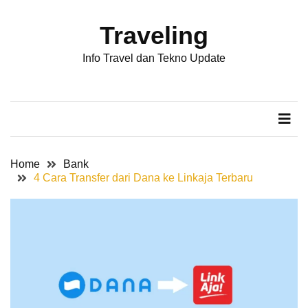
Skip
Skip
to
to
Traveling
content
content
POS-
Info Travel dan Tekno Update
POS
TERBARU
Cara
Cek
Kode
Bank
Home
Bank
BSI
4 Cara Transfer dari Dana ke Linkaja Terbaru
di
ATM
Termudah
Cara
Mengetahui
Sarang
Rayap