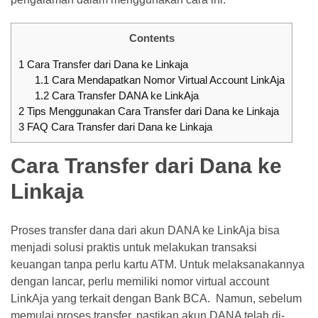
ke
SeaBank
Contents
Terbaru
1
Cara Transfer dari Dana ke Linkaja
Pinjaman
1.1
Cara Mendapatkan Nomor Virtual Account LinkAja
1.2
Cara Transfer DANA ke LinkAja
BRI
2
Tips Menggunakan Cara Transfer dari Dana ke Linkaja
200
3
FAQ Cara Transfer dari Dana ke Linkaja
Juta
Dengan
Cara Transfer dari Dana ke
KUR,
Bunga
Linkaja
&
Simulasi
Proses transfer dana dari akun DANA ke LinkAja bisa
menjadi solusi praktis untuk melakukan transaksi
keuangan tanpa perlu kartu ATM. Untuk melaksanakannya
MOST
USED
dengan lancar, perlu memiliki nomor virtual account
CATEGORIES
LinkAja yang terkait dengan Bank BCA. Namun, sebelum
memulai proses transfer, pastikan akun DANA telah di-